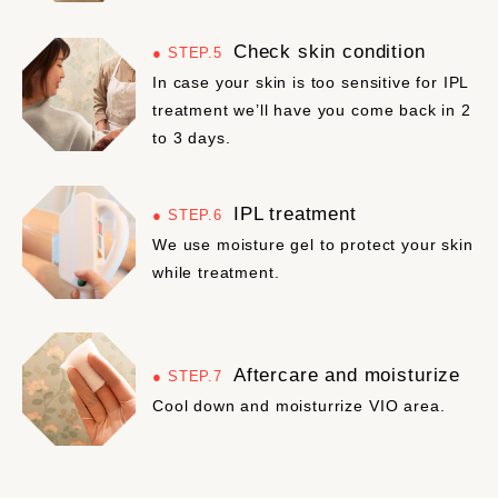
Check skin condition
STEP.5
In case your skin is too sensitive for IPL
treatment we’ll have you come back in 2
to 3 days.
IPL treatment
STEP.6
We use moisture gel to protect your skin
while treatment.
Aftercare and moisturize
STEP.7
Cool down and moisturrize VIO area.