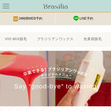
24時間WEB予約
LINE予約
Skip
VIO MIX脱毛
ブラジリアンワックス
光美容脱毛
to
content
Say “good-bye” to waxing