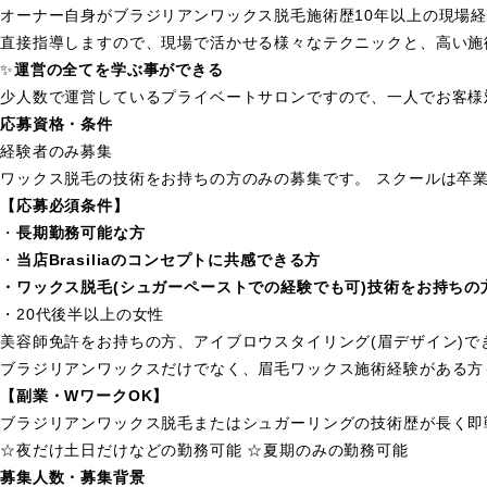
オーナー自身がブラジリアンワックス脱毛施術歴10年以上の現場
直接指導しますので、現場で活かせる様々なテクニックと、高い施
✨
運営の全てを学ぶ事ができる
少人数で運営しているプライベートサロンですので、一人でお客様
応募資格・条件
経験者のみ募集
ワックス脱毛の技術をお持ちの方のみの募集です。 スクールは卒
【応募必須条件】
・
長期勤務可能な方
・
当店
Brasilia
のコンセプトに共感できる方
・ワックス脱毛
(
シュガーペーストでの経験でも可
)
技術をお持ちの
・20代後半以上の女性
美容師免許をお持ちの方、アイブロウスタイリング(眉デザイン)で
ブラジリアンワックスだけでなく、眉毛ワックス施術経験がある方
【副業・
W
ワーク
OK
】
ブラジリアンワックス脱毛またはシュガーリングの技術歴が長く即
☆夜だけ土日だけなどの勤務可能 ☆夏期のみの勤務可能
募集人数・募集背景