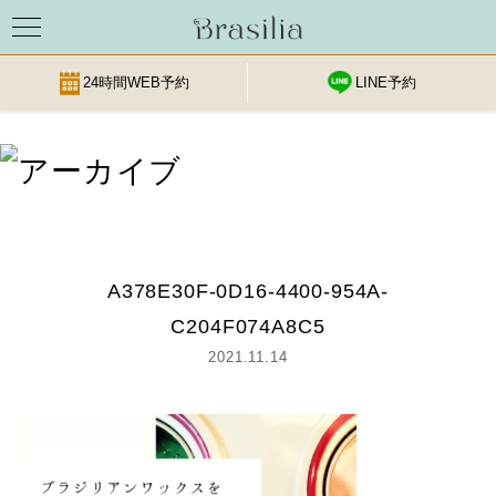
24時間WEB予約
LINE予約
Skip
to
content
A378E30F-0D16-4400-954A-
C204F074A8C5
2021.11.14